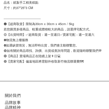
品名：紙紮手工精美糕點
尺寸：約37*25*3 CM
--------------------------------------
🟠【超商取貨】限制為30cm x 30cm x 45cm / 5kg
若您購買多樣商品、較重或體積較大的商品，請選擇宅配方式。
🟡【出貨時間】✅超商取貨：週一至週日✅賣家宅配：週一至週六
⛔️物流無上樓服務
⛔️如遇缺貨情況，無法即時出貨，我們會主動聯繫您。
🟢如有關於商品尋找、詢價、出貨或查詢等問題，歡迎隨時聯繫我們💬
🔵【商品】賣場商品正在陸續上架👨🏻💻
🟣【賣家宅配】偏遠地區將需額外收取新竹物流聯運費🗺
關於我們
品牌故事
品牌精神