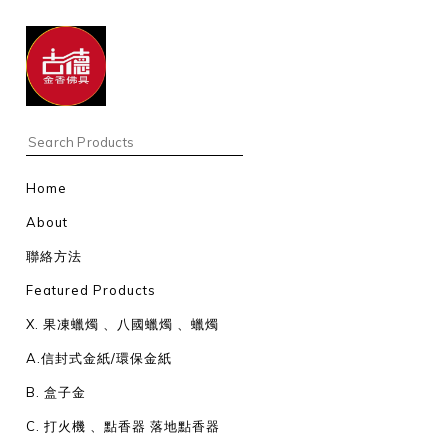
Home
About
聯絡方法
Featured Products
X. 果凍蠟燭 、八國蠟燭 、蠟燭
A.信封式金紙/環保金紙
B. 盒子金
C. 打火機 、點香器 落地點香器