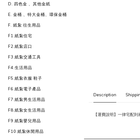
D. 四色金 、其他金紙
E. 金桶 、特大金桶、環保金桶
F. 紙紮 往生用品
F1.紙紮住宅
F2.紙紮店口
F3.紙紮交通工具
F4.生活用品
F5.紙紮衣服 鞋子
F6.紙紮電子產品
Description
Shippi
F7.紙紮男生活用品
F8.紙紮女生活用品
【運費說明】一律宅配到府：
F9.紙紮嬰兒用品
F10.紙紮休閒用品