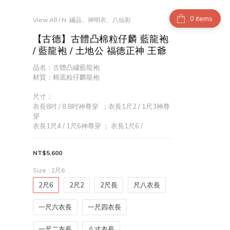
items
View All
/
N. 繡品、神明衣、八仙彩
【古德】古體凸棉粒仔麟 藍龍袍
/ 藍龍袍 / 土地公 福德正神 王爺
品名：古體凸繡藍龍袍
材質：棉底粒仔麟龍袍
尺寸：
衣長8吋 / 8.8吋神尊穿  ；衣長1尺2 / 1尺3神尊
穿 
衣長1尺4 / 1尺6神尊穿 ； 衣長1尺6 /
NT$5,600
Size
: 2尺6
2尺6
2尺2
2尺長
尺八衣長
一尺六衣長
一尺四衣長
一尺二衣長
八寸衣長